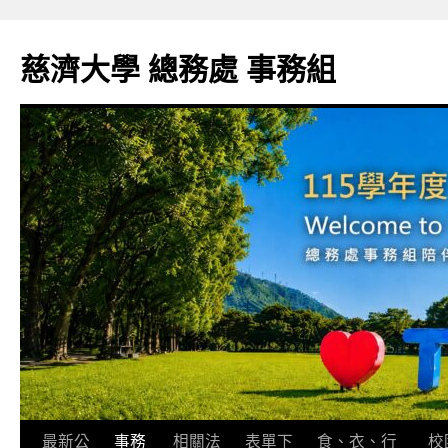
跳
至
慈濟大學 總務處 事務組
主
要
內
容
最新公
事務
相關法
表單下
食、衣、行
校