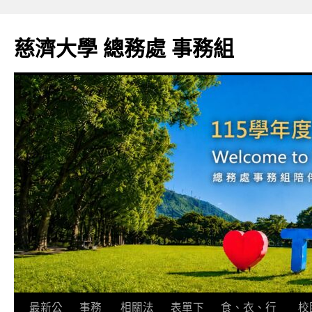
跳
至
慈濟大學 總務處 事務組
主
要
內
容
最新公
事務
相關法
表單下
食、衣、行
校