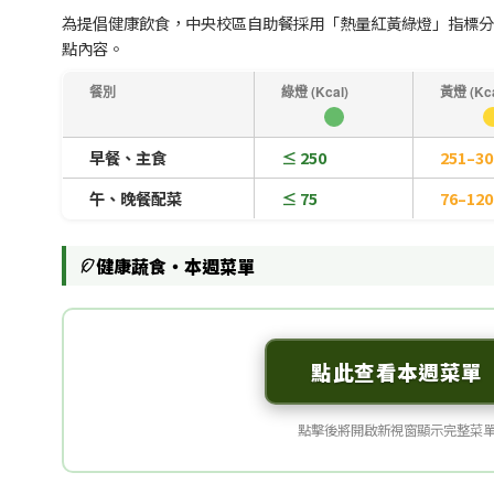
為提倡健康飲食，中央校區自助餐採用「熱量紅黃綠燈」指標分
點內容。
餐別
綠燈 (Kcal)
黃燈 (Kca
早餐、主食
≤ 250
251–30
午、晚餐配菜
≤ 75
76–120
健康蔬食・本週菜單
點此查看本週菜單
點擊後將開啟新視窗顯示完整菜