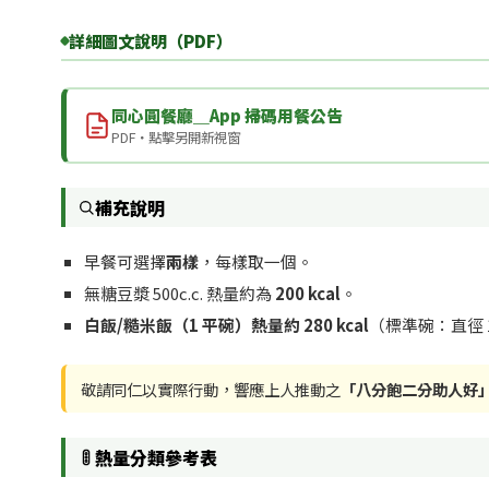
詳細圖文說明（PDF）
同心圓餐廳＿App 掃碼用餐公告
PDF・點擊另開新視窗
補充說明
早餐可選擇
兩樣
，每樣取一個。
無糖豆漿 500c.c. 熱量約為
200 kcal
。
白飯/糙米飯（1 平碗）熱量約 280 kcal
（標準碗：直徑 11
敬請同仁以實際行動，響應上人推動之
「八分飽二分助人好
熱量分類參考表