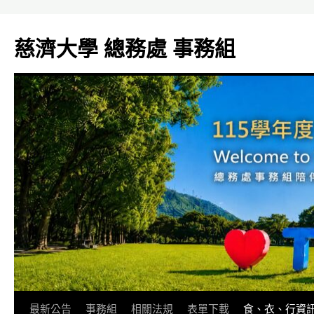
跳
至
慈濟大學 總務處 事務組
主
要
內
容
最新公告
事務組
相關法規
表單下載
食、衣、行資