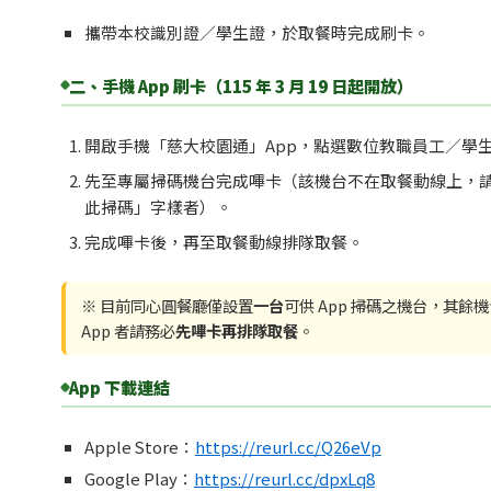
攜帶本校識別證／學生證，於取餐時完成刷卡。
二、手機 App 刷卡（115 年 3 月 19 日起開放）
開啟手機「慈大校園通」App，點選數位教職員工／學生證 
先至專屬掃碼機台完成嗶卡（該機台不在取餐動線上，
此掃碼」字樣者）。
完成嗶卡後，再至取餐動線排隊取餐。
※ 目前同心圓餐廳僅設置
一台
可供 App 掃碼之機台，其餘機台
App 者請務必
先嗶卡再排隊取餐
。
App 下載連結
Apple Store：
https://reurl.cc/Q26eVp
Google Play：
https://reurl.cc/dpxLq8