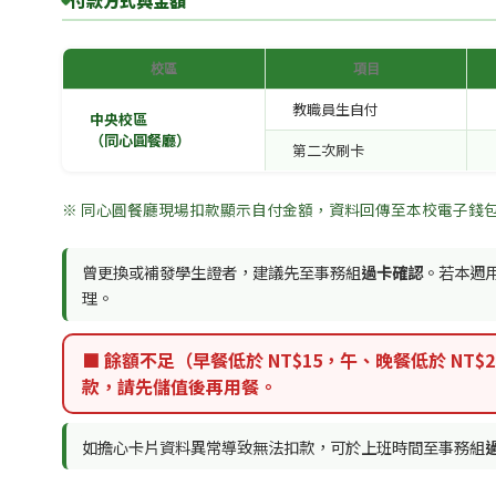
付款方式與金額
校區
項目
教職員生自付
中央校區
（同心圓餐廳）
第二次刷卡
※ 同心圓餐廳現場扣款顯示自付金額，資料回傳至本校電子錢
曾更換或補發學生證者，建議先至事務組
過卡確認
。若本週
理。
■
餘額不足
（早餐低於 NT$15，午、晚餐低於 NT
款，請先儲值後再用餐。
如擔心卡片資料異常導致無法扣款，可於上班時間至事務組