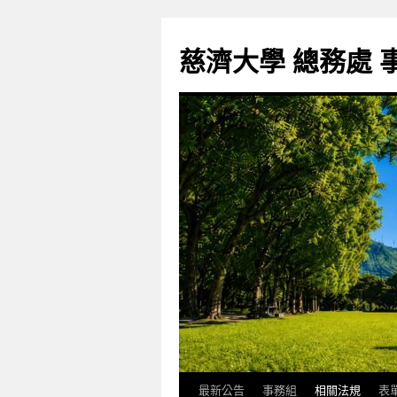
跳
至
慈濟大學 總務處 
主
要
內
容
最新公告
事務組
相關法規
表