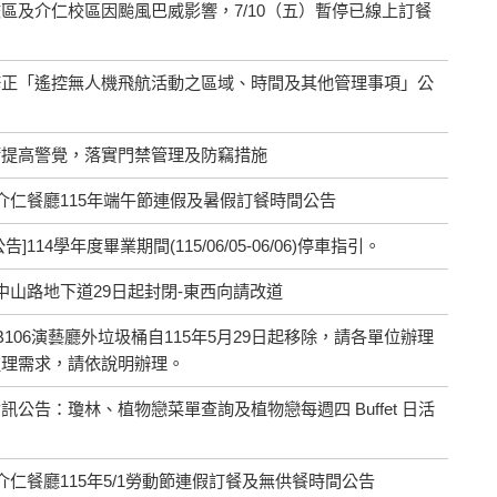
區及介仁校區因颱風巴威影響，7/10（五）暫停已線上訂餐
修正「遙控無人機飛航活動之區域、時間及其他管理事項」公
請提高警覺，落實門禁管理及防竊措施
及介仁餐廳115年端午節連假及暑假訂餐時間公告
]114學年度畢業期間(115/06/05-06/06)停車指引。
市中山路地下道29日起封閉-東西向請改道
B106演藝廳外垃圾桶自115年5月29日起移除，請各單位辦理
處理需求，請依說明辦理。
訊公告：瓊林、植物戀菜單查詢及植物戀每週四 Buffet 日活
介仁餐廳115年5/1勞動節連假訂餐及無供餐時間公告