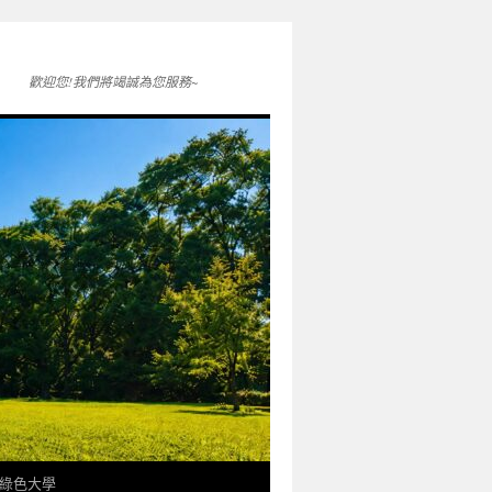
歡迎您!我們將竭誠為您服務~
綠色大學