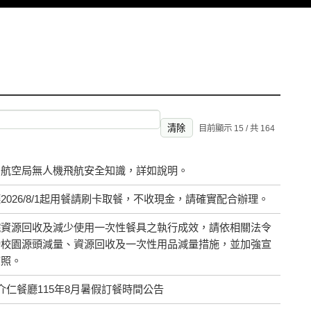
清除
目前顯示 15 / 共 164
用航空局無人機飛航安全知識，詳如說明。
2026/8/1起用餐請刷卡取餐，不收現金，請確實配合辦理。
院資源回收及減少使用一次性餐具之執行成效，請依相關法令
動校園源頭減量、資源回收及一次性用品減量措施，並加強宣
查照。
及介仁餐廳115年8月暑假訂餐時間公告