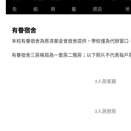
告
組
規
載
資訊
地
有眷宿舍
本校有眷宿舍為慈濟基金會宿舍提供，學校僅為代辦窗口
有眷宿舍三房格局為一套房二雅房；以下照片不代表每戶
3人房客廳
3人房廚房