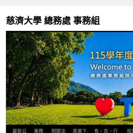
跳
至
慈濟大學 總務處 事務組
主
要
內
容
最新公
事務
相關法
表單下
食、衣、行
校