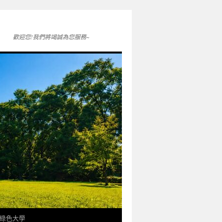
歡迎您!我們將竭誠為您服務~
綠色大學