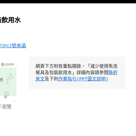
裝飲用水
2012號來函
網頁下方附有重點摘錄，「減少使用免洗
餐具及包裝飲用水」詳細內容請參閱
縣府
來文
及下列
作業指引(PPT圖文說明)
下瀏覽