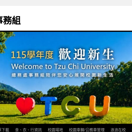
事務組
單下載
食、衣、行資訊
校園場地
校園車輛/公務車管理
浪浪在校