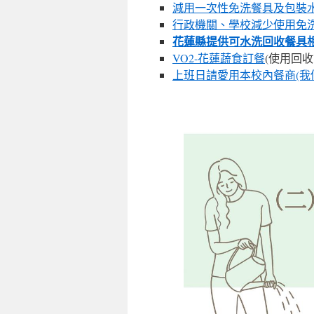
減用一次性免洗餐具及包裝
行政機關、學校減少使用免
花蓮縣提供可水洗回收餐具
VO2-花蓮蔬食訂餐
(使用回
上班日請愛用本校內餐商(我