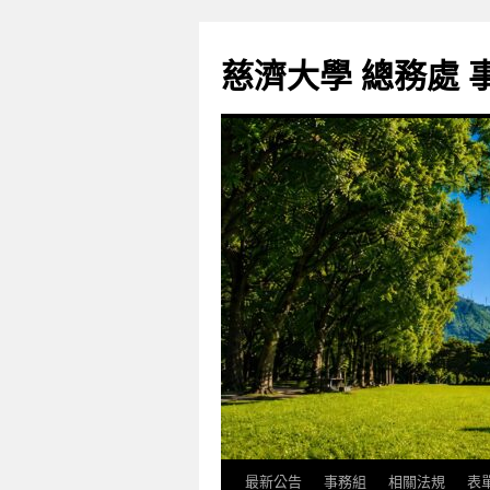
跳
至
慈濟大學 總務處 
主
要
內
容
最新公告
事務組
相關法規
表