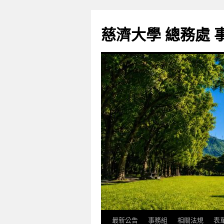
跳
至
慈濟大學 總務處 
主
要
內
容
最新公告
事務組
相關法規
表