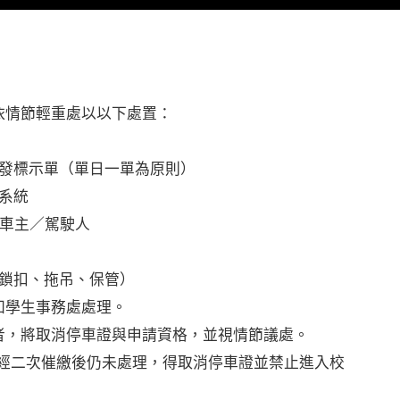
依情節輕重處以以下處置：
發標示單（單日一單為原則）
系統
通知車主／駕駛人
鎖扣、拖吊、保管）
知學生事務處處理。
者，將取消停車證與申請資格，並視情節議處。
，經二次催繳後仍未處理，得取消停車證並禁止進入校