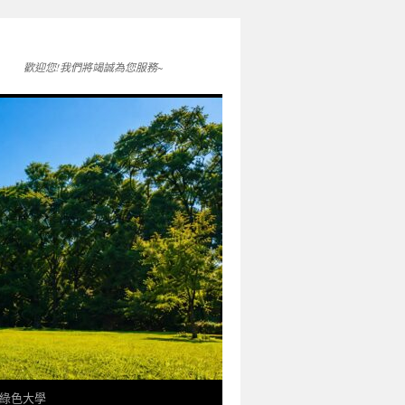
歡迎您!我們將竭誠為您服務~
綠色大學