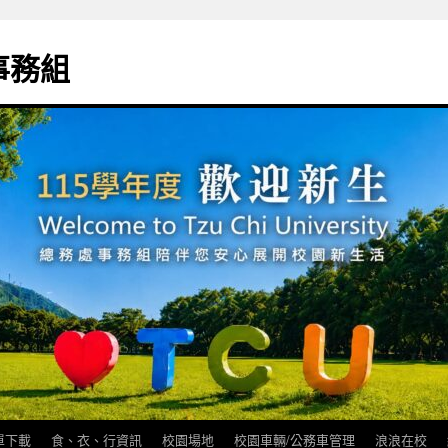
事務組
單下載
食、衣、行資訊
校園場地
校園車輛/公務車管理
浪浪在校