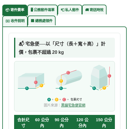
📦 寄件費率
🖥️ 公務郵件填單
📮 私人郵件
🚚 寄送時效
✉️ 收件說明
🏢 總務處領件
📬 宅急便──以「尺寸（長＋寬＋高）」計
價，包裹不超過 20 kg
C
C
B
C
B
B
A
A
A
包裹尺寸
+
+
=
A
B
C
圖片來源：
黑貓宅急便官網
合計尺
60 公分
90 公分
120 公
150 公分
寸
內
內
分內
內