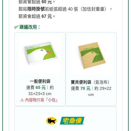
郵資會超過
60 元
。
郵局
限時掛號
若紙張超過 40 張（加信封重量），
郵資會超過
67 元
。
✅ 建議改用：
一般便利袋
寶貝便利袋
（氣泡布）
運費
65 元
｜約
運費
70 元
｜約 29×22
31×23×3 cm
cm
⚠️ 內容物只寫「小包」