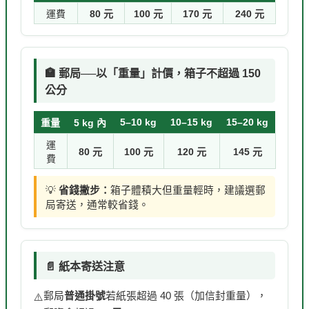
運費
80 元
100 元
170 元
240 元
🏣 郵局──以「重量」計價，箱子不超過 150
公分
5–10 kg
10–15 kg
15–20 kg
重量
5 kg 內
運
80 元
100 元
120 元
145 元
費
💡
省錢撇步：
箱子體積大但重量輕時，建議選郵
局寄送，通常較省錢。
📄 紙本寄送注意
郵局
普通掛號
若紙張超過 40 張（加信封重量），
⚠️